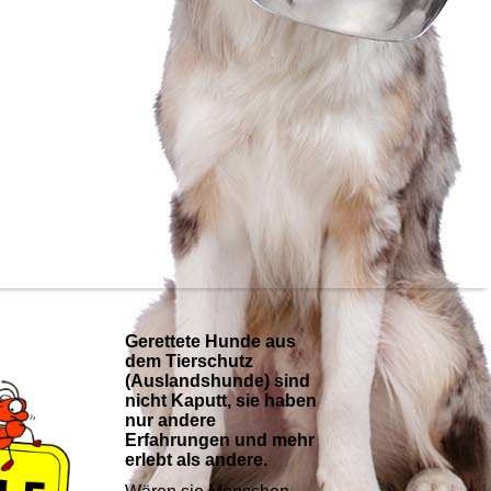
Gerettete Hunde aus
dem Tierschutz
(Auslandshunde) sind
nicht Kaputt, sie haben
nur andere
Erfahrungen und mehr
erlebt als andere.