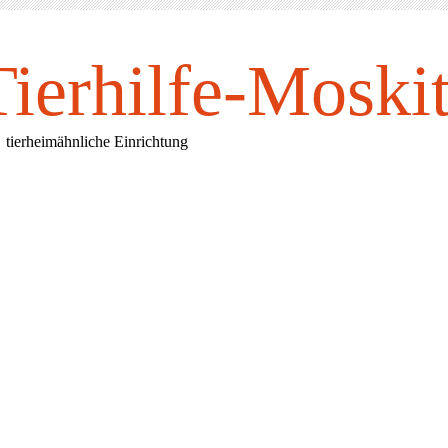
Tierhilfe-Mosk
i
rheimähnliche Einrichtung