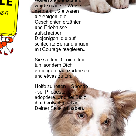
Wären sie Menschen,
würde man sie Weise
nennen.... Sie wären
diejenigen, die
Geschichten erzählen
und Erlebnisse
aufschreiben.
Diejenigen, die auf
schlechte Behandlungen
mit Courage reagieren....
Sie sollten Dir nicht leid
tun, sondern Dich
ermutigen nachzudenken
und etwas zu tun.
Helfe zu retten _ Spende
- sei Pflegestelle -
adoptiere. Und sei Stolz,
ihre Großartigkeit an
Deiner Seite zu haben.