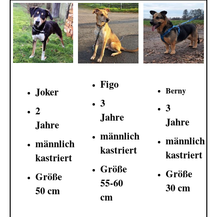
Figo
Joker
Berny
3
3
2
Jahre
Jahre
Jahre
männlich
männlich
männlich
kastriert
kastriert
kastriert
Größe
Größe
Größe
55-60
30 cm
50 cm
cm